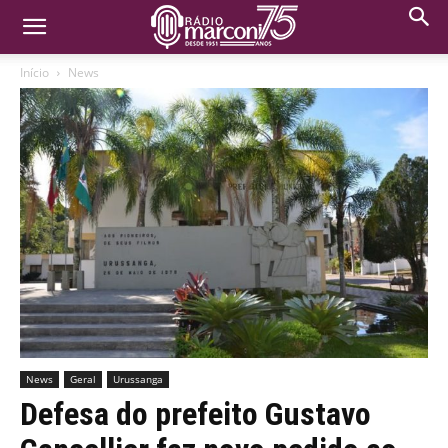
Início
News
News
Geral
Urussanga
Defesa do prefeito Gustavo