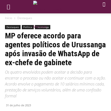
Início
Destaques
Destaques
Política
Urussanga
MP oferece acordo para
agentes políticos de Urussanga
após invasão de WhatsApp de
ex-chefe de gabinete
Os quatro envolvidos podem aceitar a decisão para
encerrar o processo ou não aceitar e continuar com a ação.
Acordo envolve o pagamento de 10 salários mínimos cada,
prestação de serviços voluntários, além de uma confissão
formal
31 de julho de 2023