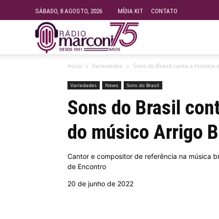
SÁBADO, 8 AGOSTO, 2026
MÍDIA KIT
CONTATO
Rádio
Início
Variedades
Sons do Brasil conta a história
Fundação
Variedades
News
Sons do Brasil
Sons do Brasil cont
Marconi
do músico Arrigo 
–
Cantor e compositor de referência na música b
de Encontro
FM
20 de junho de 2022
99.9