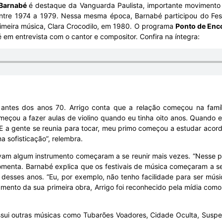
 Barnabé
é destaque da Vanguarda Paulista, importante moviment
entre 1974 a 1979. Nessa mesma época, Barnabé participou do Fest
rimeira música, Clara Crocodilo, em 1980. O programa
Ponto de Enc
bé em entrevista com o cantor e compositor. Confira na íntegra:
to antes dos anos 70. Arrigo conta que a relação começou na famí
eçou a fazer aulas de violino quando eu tinha oito anos. Quando eu
. E a gente se reunia para tocar, meu primo começou a estudar acor
a sofisticação”, relembra.
vam algum instrumento começaram a se reunir mais vezes. “Nesse per
omenta. Barnabé explica que os festivais de música começaram a s
desses anos. “Eu, por exemplo, não tenho facilidade para ser músic
amento da sua primeira obra, Arrigo foi reconhecido pela mídia com
sui outras músicas como Tubarões Voadores, Cidade Oculta, Suspei