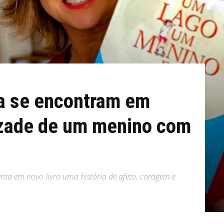
ia se encontram em
izade de um menino com
senta em novo livro uma história de afeto, coragem e