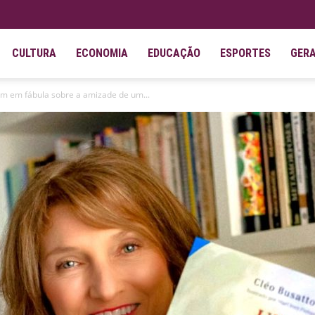
CULTURA
ECONOMIA
EDUCAÇÃO
ESPORTES
GER
am em fábula sobre a amizade de um...