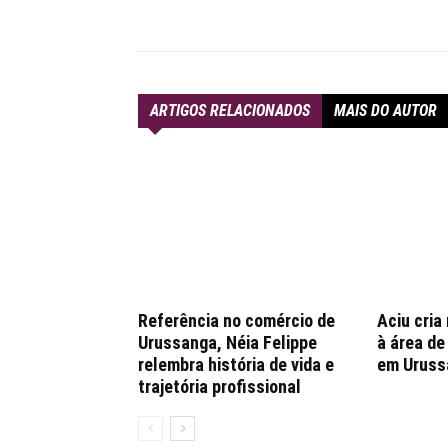
Compartilhar
ARTIGOS RELACIONADOS
MAIS DO AUTOR
Referência no comércio de
Aciu cria
Urussanga, Néia Felippe
à área d
relembra história de vida e
em Uruss
trajetória profissional