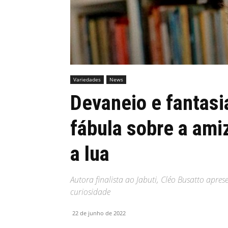
MHZ
Variedades
News
Devaneio e fantas
fábula sobre a am
a lua
Autora finalista ao Jabuti, Cléo Busatto apre
curiosidade
22 de junho de 2022