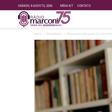
SÁBADO, 8 AGOSTO, 2026
MÍDIA KIT
CONTATO
Rádio
Início
Variedades
Devaneio e fantasia se encontr
Fundação
Marconi
–
FM
99.9