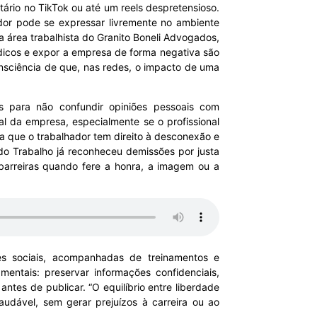
ário no TikTok ou até um reels despretensioso.
or pode se expressar livremente no ambiente
 área trabalhista do Granito Boneli Advogados,
ídicos e expor a empresa de forma negativa são
nsciência de que, nas redes, o impacto de uma
os para não confundir opiniões pessoais com
ial da empresa, especialmente se o profissional
ra que o trabalhador tem direito à desconexão e
 do Trabalho já reconheceu demissões por justa
barreiras quando fere a honra, a imagem ou a
des sociais, acompanhadas de treinamentos e
entais: preservar informações confidenciais,
antes de publicar. “O equilíbrio entre liberdade
udável, sem gerar prejuízos à carreira ou ao