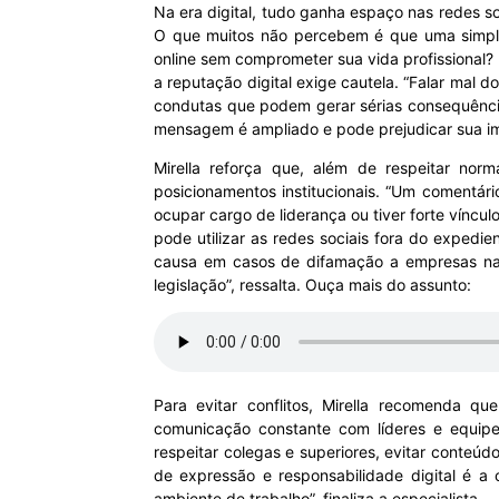
Na era digital, tudo ganha espaço nas redes s
O que muitos não percebem é que uma simple
MHZ
online sem comprometer sua vida profissiona
a reputação digital exige cautela. “Falar mal
condutas que podem gerar sérias consequência
mensagem é ampliado e pode prejudicar sua im
Mirella reforça que, além de respeitar nor
posicionamentos institucionais. “Um comentário
ocupar cargo de liderança ou tiver forte víncu
pode utilizar as redes sociais fora do expedi
causa em casos de difamação a empresas na i
legislação”, ressalta. Ouça mais do assunto:
Para evitar conflitos, Mirella recomenda q
comunicação constante com líderes e equipes
respeitar colegas e superiores, evitar conteúdo
de expressão e responsabilidade digital é a
ambiente de trabalho”, finaliza a especialista.