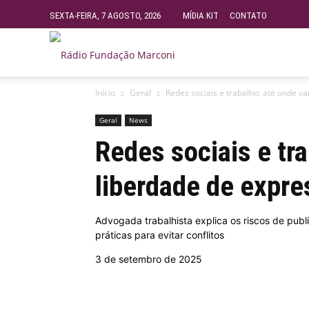
SEXTA-FEIRA, 7 AGOSTO, 2026
MÍDIA KIT
CONTATO
Rádio
Início
Geral
Redes sociais e trabalho: até onde va
Fundação
Geral
News
Redes sociais e tra
Marconi
liberdade de expre
–
Advogada trabalhista explica os riscos de publi
práticas para evitar conflitos
FM
3 de setembro de 2025
99.9