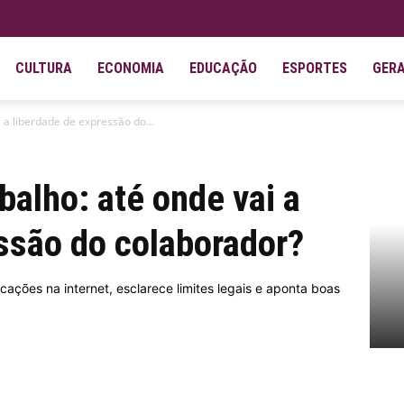
CULTURA
ECONOMIA
EDUCAÇÃO
ESPORTES
GER
i a liberdade de expressão do...
balho: até onde vai a
ssão do colaborador?
cações na internet, esclarece limites legais e aponta boas