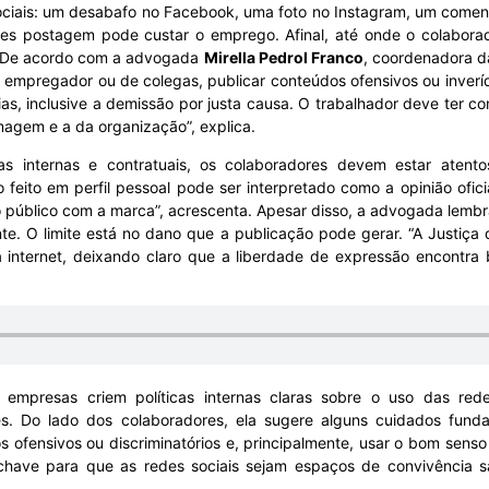
ociais: um desabafo no Facebook, uma foto no Instagram, um coment
s postagem pode custar o emprego. Afinal, até onde o colaborad
l? De acordo com a advogada
Mirella Pedrol Franco
, coordenadora da
 do empregador ou de colegas, publicar conteúdos ofensivos ou inver
s, inclusive a demissão por justa causa. O trabalhador deve ter co
agem e a da organização”, explica.
mas internas e contratuais, os colaboradores devem estar atent
 feito em perfil pessoal pode ser interpretado como a opinião ofic
lo público com a marca”, acrescenta. Apesar disso, a advogada lemb
ente. O limite está no dano que a publicação pode gerar. “A Justiça
nternet, deixando claro que a liberdade de expressão encontra 
ue empresas criem políticas internas claras sobre o uso das re
. Do lado dos colaboradores, ela sugere alguns cuidados fundam
s ofensivos ou discriminatórios e, principalmente, usar o bom senso 
 chave para que as redes sociais sejam espaços de convivência sa