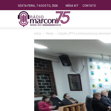
SEXTA-FEIRA, 7 AGOSTO, 2026
MÍDIA KIT
CONTATO
Rádio
Início
News
Saúde, IPTU e Infraestrutura domin
Fundação
Marconi
–
FM
99.9