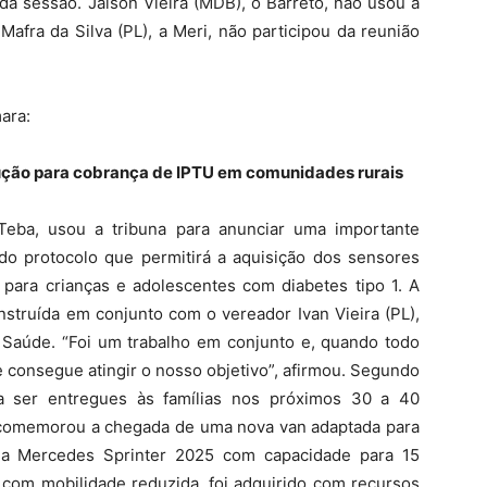
da sessão. Jaison Vieira (MDB), o Barreto, não usou a
afra da Silva (PL), a Meri, não participou da reunião
ara:
ução para cobrança de IPTU em comunidades rurais
Teba, usou a tribuna para anunciar uma importante
do protocolo que permitirá a aquisição dos sensores
a para crianças e adolescentes com diabetes tipo 1. A
onstruída em conjunto com o vereador Ivan Vieira (PL),
e Saúde. “Foi um trabalho em conjunto e, quando todo
 consegue atingir o nosso objetivo”, afirmou. Segundo
a ser entregues às famílias nos próximos 30 a 40
a comemorou a chegada de uma nova van adaptada para
uma Mercedes Sprinter 2025 com capacidade para 15
 com mobilidade reduzida, foi adquirido com recursos