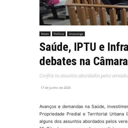
MHZ
News
Política
Urussanga
Saúde, IPTU e Infr
debates na Câmara
Confira os assuntos abordados pelos vereador
17 de junho de 2026
Avanços e demandas na Saúde, investiment
Propriedade Predial e Territorial Urbana
alguns dos assuntos abordados pelos vere