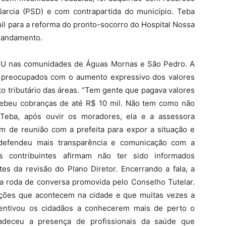
Garcia (PSD) e com contrapartida do município. Teba
l para a reforma do pronto-socorro do Hospital Nossa
m andamento.
PTU nas comunidades de Águas Mornas e São Pedro. A
 preocupados com o aumento expressivo dos valores
 tributário das áreas. “Tem gente que pagava valores
cebeu cobranças de até R$ 10 mil. Não tem como não
Teba, após ouvir os moradores, ela e a assessora
am de reunião com a prefeita para expor a situação e
r defendeu mais transparência e comunicação com a
s contribuintes afirmam não ter sido informados
s da revisão do Plano Diretor. Encerrando a fala, a
 roda de conversa promovida pelo Conselho Tutelar.
ações que acontecem na cidade e que muitas vezes a
centivou os cidadãos a conhecerem mais de perto o
radeceu a presença de profissionais da saúde que