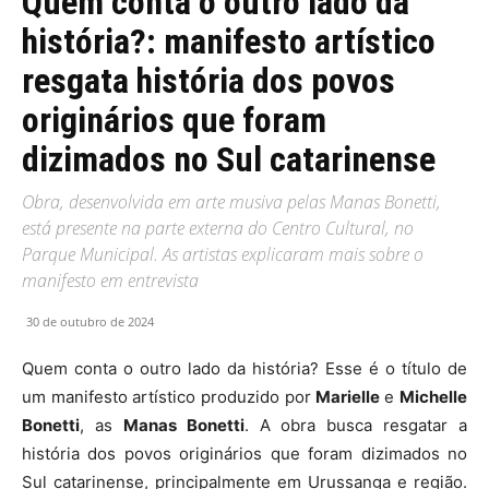
Quem conta o outro lado da
história?: manifesto artístico
resgata história dos povos
originários que foram
dizimados no Sul catarinense
Obra, desenvolvida em arte musiva pelas Manas Bonetti,
está presente na parte externa do Centro Cultural, no
Parque Municipal. As artistas explicaram mais sobre o
manifesto em entrevista
30 de outubro de 2024
Quem conta o outro lado da história? Esse é o título de
um manifesto artístico produzido por
Marielle
e
Michelle
Bonetti
, as
Manas Bonetti
. A obra busca resgatar a
história dos povos originários que foram dizimados no
Sul catarinense, principalmente em Urussanga e região.