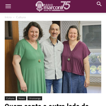
Início
Cultura
Cultura
News
Urussanga