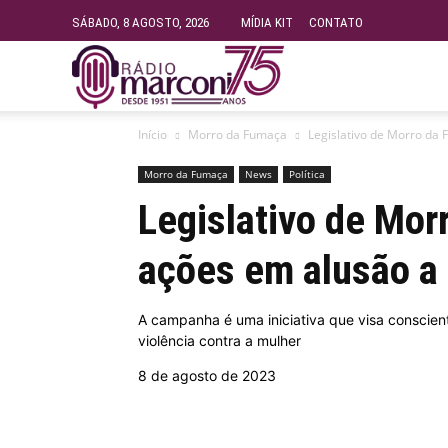
SÁBADO, 8 AGOSTO, 2026
MÍDIA KIT
CONTATO
Rádio
Início
Morro da Fumaça
Legislativo de Morro da
Fundação
Morro da Fumaça
News
Política
Legislativo de Mor
Marconi
ações em alusão a
–
A campanha é uma iniciativa que visa conscien
violência contra a mulher
FM
8 de agosto de 2023
99.9