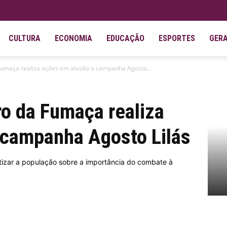
CULTURA
ECONOMIA
EDUCAÇÃO
ESPORTES
GER
 Fumaça realiza ações em alusão a campanha Agosto...
ro da Fumaça realiza
 campanha Agosto Lilás
tizar a população sobre a importância do combate à