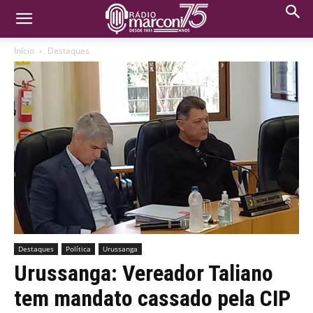
Início
Destaques
Destaques
Política
Urussanga
Urussanga: Vereador Taliano
tem mandato cassado pela CIP