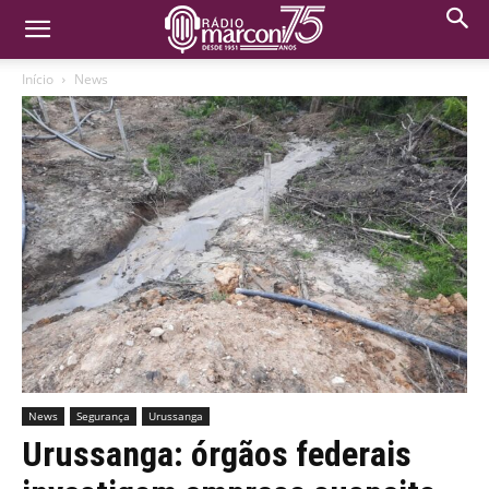
Início
News
News
Segurança
Urussanga
Urussanga: órgãos federais