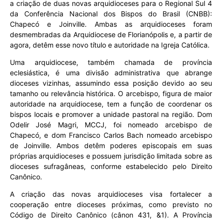
a criação de duas novas arquidioceses para o Regional Sul 4
da Conferência Nacional dos Bispos do Brasil (CNBB):
Chapecó e Joinville. Ambas as arquidioceses foram
desmembradas da Arquidiocese de Florianópolis e, a partir de
agora, detêm esse novo título e autoridade na Igreja Católica.
Uma arquidiocese, também chamada de província
eclesiástica, é uma divisão administrativa que abrange
dioceses vizinhas, assumindo essa posição devido ao seu
tamanho ou relevância histórica. O arcebispo, figura de maior
autoridade na arquidiocese, tem a função de coordenar os
bispos locais e promover a unidade pastoral na região. Dom
Odelir José Magri, MCCJ, foi nomeado arcebispo de
Chapecó, e dom Francisco Carlos Bach nomeado arcebispo
de Joinville. Ambos detêm poderes episcopais em suas
próprias arquidioceses e possuem jurisdição limitada sobre as
dioceses sufragâneas, conforme estabelecido pelo Direito
Canônico.
A criação das novas arquidioceses visa fortalecer a
cooperação entre dioceses próximas, como previsto no
Código de Direito Canônico (cânon 431, &1). A Província