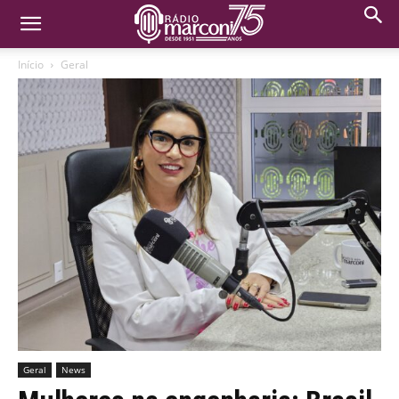
Início
Geral
Geral
News