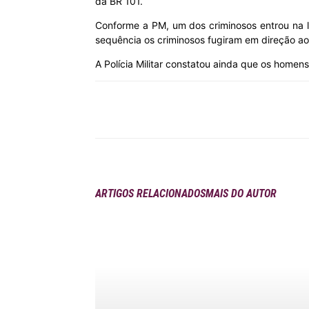
da BR 101.
Conforme a PM, um dos criminosos entrou na l
MHZ
sequência os criminosos fugiram em direção ao
A Polícia Militar constatou ainda que os homen
Compartilhar
ARTIGOS RELACIONADOS
MAIS DO AUTOR