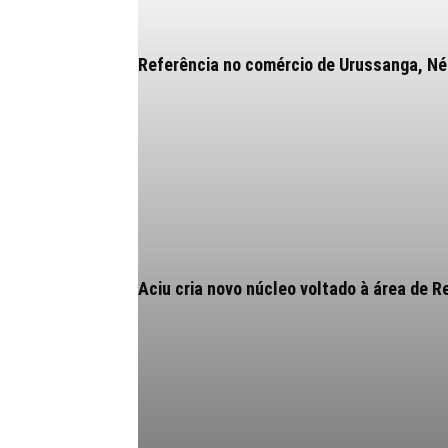
Referência no comércio de Urussanga, Néia
Aciu cria novo núcleo voltado à área de