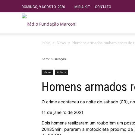
DOMINGO, 9 AGOSTO, 2026
MÍDIA KIT
CONTATO
Rádio
Início
News
Homens armados roubam posto de c
Fundação
Foto: Ilustração
Marconi
News
Polícia
Homens armados r
–
O crime aconteceu na noite de sábado (09), no
FM
11 de janeiro de 2021
Dois homens realizaram um roubo em um posto 
99.9
20h35min, pararam a motocicleta próximo da lo