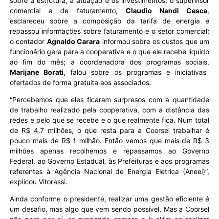
sobre a estrutura, a atuação e os investimentos; o supervisor
comercial e de faturamento,
Claudio Nandi Cesca
,
esclareceu sobre a composição da tarifa de energia e
repassou informações sobre faturamento e o setor comercial;
o contador
Agnaldo Carara
informou sobre os custos que um
funcionário gera para a cooperativa e o que ele recebe líquido
ao fim do mês; a coordenadora dos programas sociais,
Marijane Borati
, falou sobre os programas e iniciativas
ofertados de forma gratuita aos associados.
“Percebemos que eles ficaram surpresos com a quantidade
de trabalho realizado pela cooperativa, com a distância das
redes e pelo que se recebe e o que realmente fica. Num total
de R$ 4,7 milhões, o que resta para a Coorsel trabalhar é
pouco mais de R$ 1 milhão. Então vemos que mais de R$ 3
milhões apenas recolhemos e repassamos ao Governo
Federal, ao Governo Estadual, às Prefeituras e aos programas
referentes à Agência Nacional de Energia Elétrica (Aneel)”,
explicou Vitorassi.
Ainda conforme o presidente, realizar uma gestão eficiente é
um desafio, mas algo que vem sendo possível. Mas a Coorsel