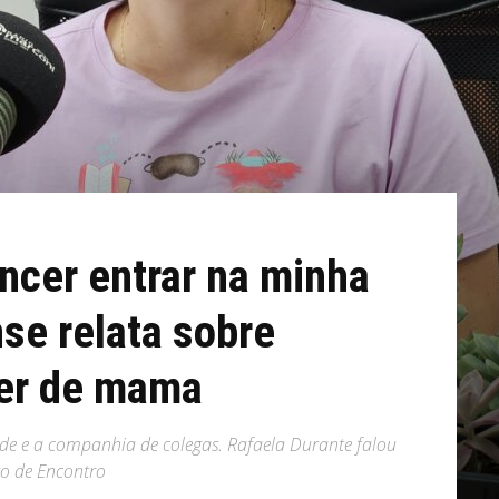
âncer entrar na minha
se relata sobre
er de mama
úde e a companhia de colegas. Rafaela Durante falou
to de Encontro