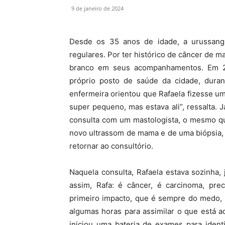
9 de janeiro de 2024
Desde os 35 anos de idade, a urussan
regulares. Por ter histórico de câncer de 
branco em seus acompanhamentos. Em 2
próprio posto de saúde da cidade, dura
enfermeira orientou que Rafaela fizesse u
super pequeno, mas estava ali”, ressalta.
consulta com um mastologista, o mesmo qu
novo ultrassom de mama e de uma biópsia,
retornar ao consultório.
Naquela consulta, Rafaela estava sozinha, 
assim, Rafa: é câncer, é carcinoma, pre
primeiro impacto, que é sempre do medo, 
algumas horas para assimilar o que está 
iniciou uma bateria de exames para ident