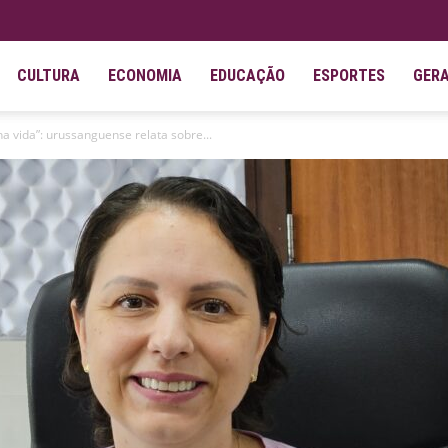
CULTURA
ECONOMIA
EDUCAÇÃO
ESPORTES
GER
a vida”: urussanguense relata sobre...