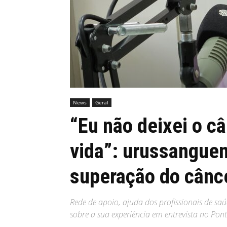
MHZ
News
Geral
“Eu não deixei o c
vida”: urussanguen
superação do cânc
Rede de apoio, ajuda dos profissionais de sa
sobre a sua experiência em entrevista no Pon