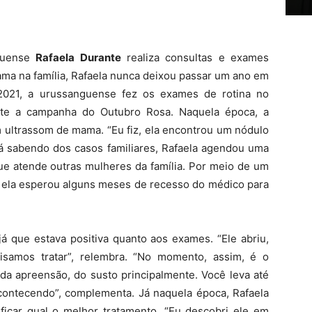
guense
Rafaela Durante
realiza consultas e exames
mama na família, Rafaela nunca deixou passar um ano em
021, a urussanguense fez os exames de rotina no
nte a campanha do Outubro Rosa. Naquela época, a
m ultrassom de mama. “Eu fiz, ela encontrou um nódulo
 Já sabendo dos casos familiares, Rafaela agendou uma
e atende outras mulheres da família. Por meio de um
 ela esperou alguns meses de recesso do médico para
já que estava positiva quanto aos exames. “Ele abriu,
cisamos tratar”, relembra. “No momento, assim, é o
da apreensão, do susto principalmente. Você leva até
acontecendo”, complementa. Já naquela época, Rafaela
ificar qual o melhor tratamento. “Eu descobri ele em