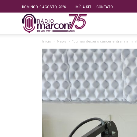
DOMINGO, 9 AGOSTO, 2026
MÍDIA KIT
CONTATO
Rádio
Início
News
“Eu não deixei o câncer entrar na minh
Fundação
Marconi
–
FM
99.9