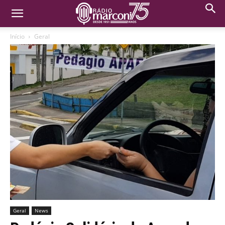
Início
Geral
Geral
News