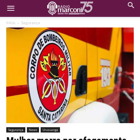
Início
Segurança
Segurança
News
Urussanga