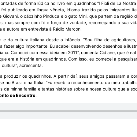
 contadas de forma lúdica no livro em quadrinhos “I Fioli de La Nostr
 foi publicado em língua vêneta, idioma trazido pelos imigrantes ita
lia e Giovani, o cãozinho Pinduca e o gato Mini, que partem da regiã
des, mas sempre com fé e força de vontade, recomeçando a sua vid
a a autora em entrevista à Rádio Marconi.
e da cultura italiana desde a infância. “Sou filha de agricultores
a fazer algo importante. Eu acabei desenvolvendo desenhos e ilustr
aliana. Comecei com essa ideia em 2011”, comenta Cidiane, que é natu
que era a história em quadrinhos. Com isso, eu comecei a pesquisar
 cultura”, acrescenta.
 produzir os quadrinhos. A partir daí, seus amigos passaram a comp
e no Brasil e na Itália. “Eu recebi o reconhecimento do meu trabal
s da minha família e tantas histórias sobre a nossa cultura que a s
onto de Encontro
: