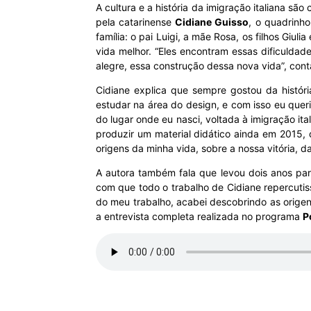
A cultura e a história da imigração italiana são
pela catarinense
Cidiane Guisso
, o quadrinho
MHZ
família: o pai Luigi, a mãe Rosa, os filhos Giu
vida melhor. “Eles encontram essas dificulda
alegre, essa construção dessa nova vida”, cont
Cidiane explica que sempre gostou da história 
estudar na área do design, e com isso eu queri
do lugar onde eu nasci, voltada à imigração it
produzir um material didático ainda em 2015, 
origens da minha vida, sobre a nossa vitória, da
A autora também fala que levou dois anos para
com que todo o trabalho de Cidiane repercutiss
do meu trabalho, acabei descobrindo as origen
a entrevista completa realizada no programa
P