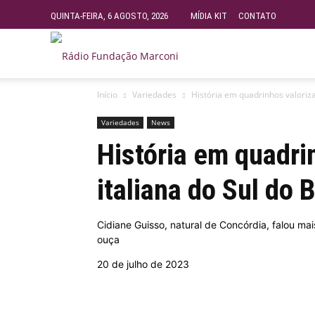
QUINTA-FEIRA, 6 AGOSTO, 2026
MÍDIA KIT
CONTATO
Rádio
Início
Variedades
História em quadrinhos valoriza 
Fundação
Variedades
News
História em quadrin
Marconi
italiana do Sul do B
–
Cidiane Guisso, natural de Concórdia, falou mais
ouça
FM
20 de julho de 2023
99.9