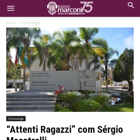
Início
Urussanga
Urussanga
“Attenti Ragazzi” com Sérgio