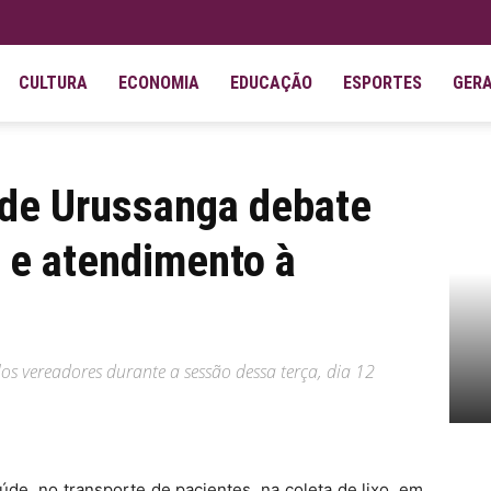
CULTURA
ECONOMIA
EDUCAÇÃO
ESPORTES
GER
te problemas urbanos e atendimento à população
de Urussanga debate
 e atendimento à
s vereadores durante a sessão dessa terça, dia 12
de, no transporte de pacientes, na coleta de lixo, em