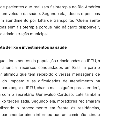
 de pacientes que realizam fisioterapia no Rio América
e um veículo da saúde. Segundo ela, idosos e pessoas
em atendimento por falta de transporte. “Quem sente
as sem fisioterapia porque não há carro disponível”,
a administração municipal.
ta de lixo e investimentos na saúde
u questionamentos da população relacionadas ao IPTU, à
e anunciar recursos conquistados em Brasília para o
tar afirmou que tem recebido diversas mensagens de
do imposto e as dificuldades de atendimento na
li para pegar o IPTU, chama mais alguém para atender”,
a com o secretário Genevaldo Cardoso. Lete também
lixo terceirizada. Segundo ela, moradores reclamaram
lizando o procedimento em frente às residências,
A parlamentar ainda informou que um caminhão atingiu