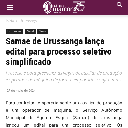
Início
Urussanga
Urussanga
Geral
News
Samae de Urussanga lança
edital para processo seletivo
simplificado
Processo é para preencher as vagas de auxiliar de produção
e operador de máquina de forma temporária; confira mais
27 de maio de 2024
Para contratar temporariamente um auxiliar de produção
e um operador de máquina, o Serviço Autônomo
Municipal de Água e Esgoto (Samae) de Urussanga
lançou um edital para um processo seletivo. Os