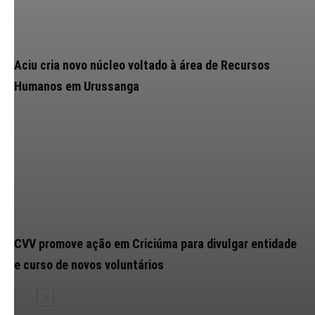
Aciu cria novo núcleo voltado à área de Recursos
Humanos em Urussanga
CVV promove ação em Criciúma para divulgar entidade
e curso de novos voluntários