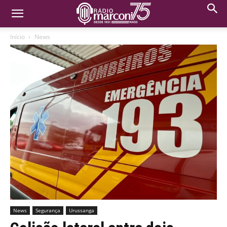
Início
News
News
Segurança
Urussanga