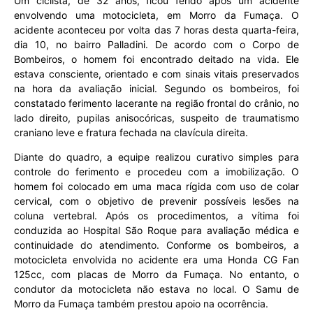
Um ciclista, de 32 anos, ficou ferido após um acidente
envolvendo uma motocicleta, em Morro da Fumaça. O
acidente aconteceu por volta das 7 horas desta quarta-feira,
dia 10, no bairro Palladini. De acordo com o Corpo de
Bombeiros, o homem foi encontrado deitado na vida. Ele
estava consciente, orientado e com sinais vitais preservados
na hora da avaliação inicial. Segundo os bombeiros, foi
constatado ferimento lacerante na região frontal do crânio, no
lado direito, pupilas anisocóricas, suspeito de traumatismo
craniano leve e fratura fechada na clavícula direita.
Diante do quadro, a equipe realizou curativo simples para
controle do ferimento e procedeu com a imobilização. O
homem foi colocado em uma maca rígida com uso de colar
cervical, com o objetivo de prevenir possíveis lesões na
coluna vertebral. Após os procedimentos, a vítima foi
conduzida ao Hospital São Roque para avaliação médica e
continuidade do atendimento. Conforme os bombeiros, a
motocicleta envolvida no acidente era uma Honda CG Fan
125cc, com placas de Morro da Fumaça. No entanto, o
condutor da motocicleta não estava no local. O Samu de
Morro da Fumaça também prestou apoio na ocorrência.