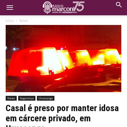
Início
News
News
Segurança
Urussanga
Casal é preso por manter idosa
em cárcere privado, em