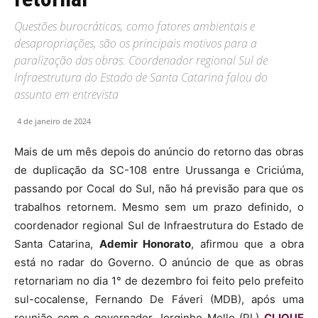
Questões burocráticas, como fatores ambientais e
desapropriações, são os principais motivos para a
paralização das obras. Coordenador regional Sul de
Infraestrutura do Estado de Santa Catarina falou do
assunto em entrevista
4 de janeiro de 2024
Mais de um mês depois do anúncio do retorno das obras
de duplicação da SC-108 entre Urussanga e Criciúma,
passando por Cocal do Sul, não há previsão para que os
trabalhos retornem. Mesmo sem um prazo definido, o
coordenador regional Sul de Infraestrutura do Estado de
Santa Catarina,
Ademir Honorato
, afirmou que a obra
está no radar do Governo. O anúncio de que as obras
retornariam no dia 1° de dezembro foi feito pelo prefeito
sul-cocalense, Fernando De Fáveri (MDB), após uma
reunião com o governador Jorginho Mello (PL)
CLIQUE