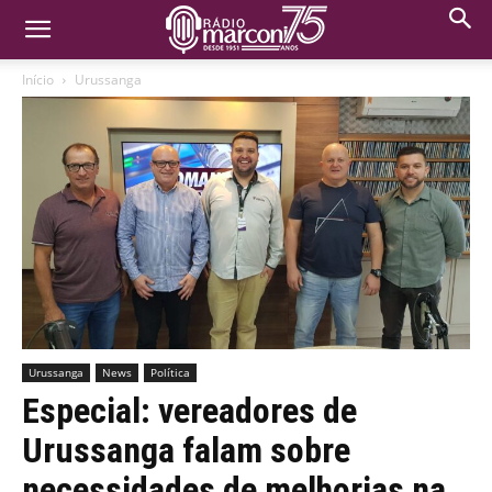
Início
Urussanga
Urussanga
News
Política
Especial: vereadores de
Urussanga falam sobre
necessidades de melhorias na