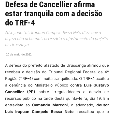
Defesa de Cancellier afirma
estar tranquila com a decisão
do TRF-4
Advogado Luis Irapuan Campelo Bessa Neto disse que a
defesa não acha mais necessário o afastamento do prefeito
de Urussanga
20 de maio de 2022
A defesa do prefeito afastado de Urussanga afirmou que
recebeu a decisão do Tribunal Regional Federal da 4ª
Região (TRF-4) com muita tranquilidade. O TRF-4 aceitou
a denúncia do Ministério Público contra
Luis Gustavo
Cancellier (PP)
sobre irregularidades e desvio de
recursos público na tarde desta quinta-feira, dia 19. Em
entrevista ao
Comando Marconi
, o advogado,
doutor
Luis Irapuan Campelo Bessa Neto
, ressaltou que o