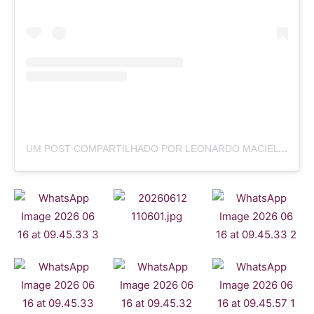
UM POST COMPARTILHADO POR LEONARDO MACIEL (@LEOMAC__)