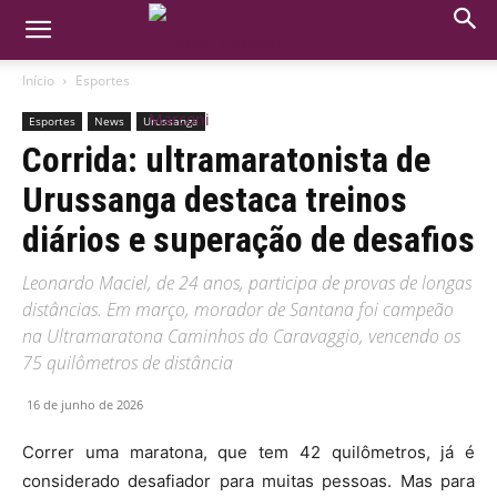
Início
Esportes
Esportes
News
Urussanga
Corrida: ultramaratonista de
Urussanga destaca treinos
diários e superação de desafios
Leonardo Maciel, de 24 anos, participa de provas de longas
distâncias. Em março, morador de Santana foi campeão
na Ultramaratona Caminhos do Caravaggio, vencendo os
75 quilômetros de distância
16 de junho de 2026
Correr uma maratona, que tem 42 quilômetros, já é
considerado desafiador para muitas pessoas. Mas para