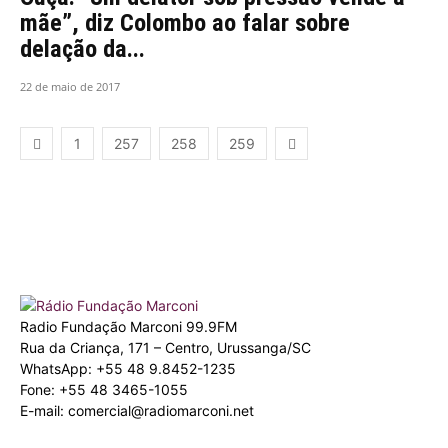
mãe”, diz Colombo ao falar sobre
delação da...
22 de maio de 2017
1
257
258
259
Radio Fundação Marconi 99.9FM
Rua da Criança, 171 – Centro, Urussanga/SC
WhatsApp: +55 48 9.8452-1235
Fone: +55 48 3465-1055
E-mail: comercial@radiomarconi.net
© 2026 Radio Marconi. Todos os direitos reservados. Criado