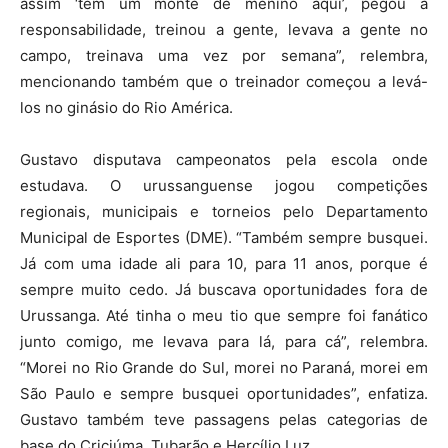
assim ‘tem um monte de menino aqui’, pegou a
responsabilidade, treinou a gente, levava a gente no
campo, treinava uma vez por semana”, relembra,
mencionando também que o treinador começou a levá-
los no ginásio do Rio América.
Gustavo disputava campeonatos pela escola onde
estudava. O urussanguense jogou competições
regionais, municipais e torneios pelo Departamento
Municipal de Esportes (DME). “Também sempre busquei.
Já com uma idade ali para 10, para 11 anos, porque é
sempre muito cedo. Já buscava oportunidades fora de
Urussanga. Até tinha o meu tio que sempre foi fanático
junto comigo, me levava para lá, para cá”, relembra.
“Morei no Rio Grande do Sul, morei no Paraná, morei em
São Paulo e sempre busquei oportunidades”, enfatiza.
Gustavo também teve passagens pelas categorias de
base do Criciúma, Tubarão e Hercílio Luz.