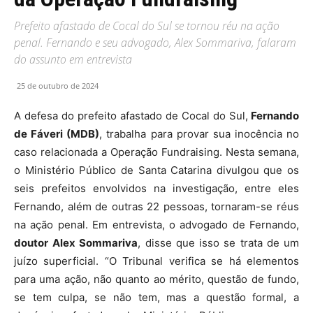
Prefeito afastado de Cocal do Sul se tornou réu na ação
penal. Fernando e seu advogado, Alex Sommariva, falaram
do assunto em entrevista
25 de outubro de 2024
A defesa do prefeito afastado de Cocal do Sul,
Fernando
de Fáveri (MDB)
, trabalha para provar sua inocência no
caso relacionada a Operação Fundraising. Nesta semana,
o Ministério Público de Santa Catarina divulgou que os
seis prefeitos envolvidos na investigação, entre eles
Fernando, além de outras 22 pessoas, tornaram-se réus
na ação penal. Em entrevista, o advogado de Fernando,
doutor
Alex Sommariva
, disse que isso se trata de um
juízo superficial. “O Tribunal verifica se há elementos
para uma ação, não quanto ao mérito, questão de fundo,
se tem culpa, se não tem, mas a questão formal, a