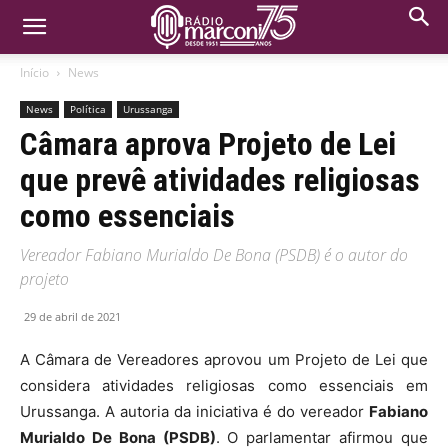
Início
News
News
Política
Urussanga
Câmara aprova Projeto de Lei
que prevê atividades religiosas
como essenciais
Vereador Fabiano Murialdo De Bona (PSDB) é o autor do
projeto
29 de abril de 2021
A Câmara de Vereadores aprovou um Projeto de Lei que
considera atividades religiosas como essenciais em
Urussanga. A autoria da iniciativa é do vereador
Fabiano
Murialdo De Bona (PSDB)
. O parlamentar afirmou que