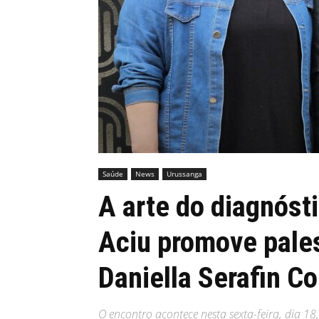
MHZ
Saúde
News
Urussanga
A arte do diagnóst
Aciu promove pales
Daniella Serafin Co
O encontro acontece nesta sexta-feira, dia 18