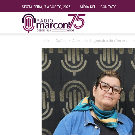
SEXTA-FEIRA, 7 AGOSTO, 2026
MÍDIA KIT
CONTATO
Rádio
Início
Saúde
A arte do diagnóstico do câncer de 
Fundação
Marconi
–
FM
99.9