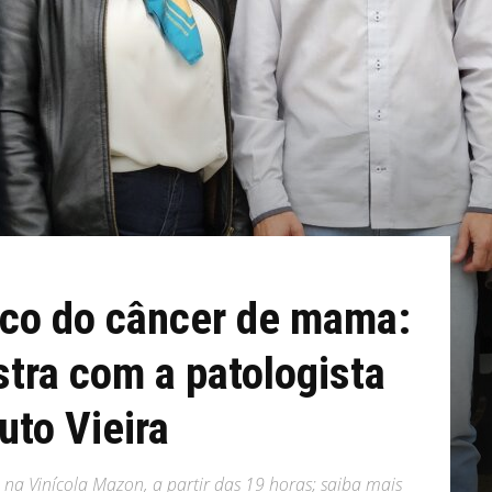
ico do câncer de mama:
tra com a patologista
uto Vieira
, na Vinícola Mazon, a partir das 19 horas; saiba mais