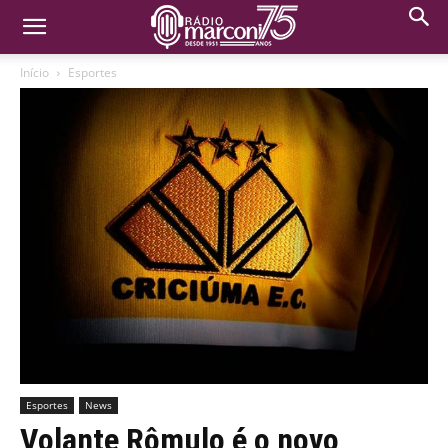
Início
Esportes
Esportes
News
Volante Rômulo é o novo