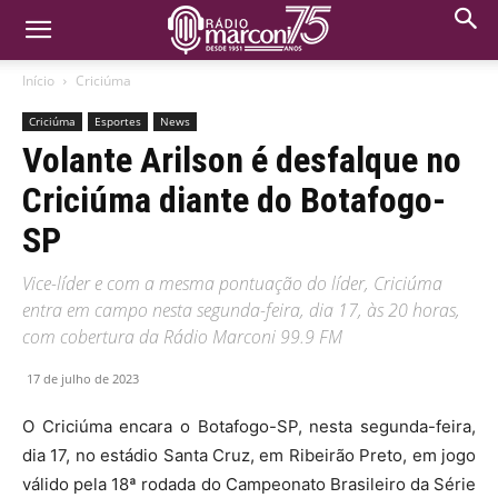
Início
Criciúma
Criciúma
Esportes
News
Volante Arilson é desfalque no
Criciúma diante do Botafogo-
SP
Vice-líder e com a mesma pontuação do líder, Criciúma
entra em campo nesta segunda-feira, dia 17, às 20 horas,
com cobertura da Rádio Marconi 99.9 FM
17 de julho de 2023
O Criciúma encara o Botafogo-SP, nesta segunda-feira,
dia 17, no estádio Santa Cruz, em Ribeirão Preto, em jogo
válido pela 18ª rodada do Campeonato Brasileiro da Série