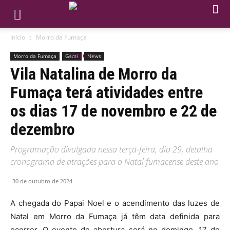
Início
Morro da Fumaça
Morro da Fumaça
Geral
News
Vila Natalina de Morro da
Fumaça terá atividades entre
os dias 17 de novembro e 22 de
dezembro
Programação divulgada nessa terça-feira, dia 29, detalha
cronograma de atrações para o Natal fumacense deste ano
30 de outubro de 2024
A chegada do Papai Noel e o acendimento das luzes de
Natal em Morro da Fumaça já têm data definida para
ocorrer. O evento de abertura será no domingo, 17 de