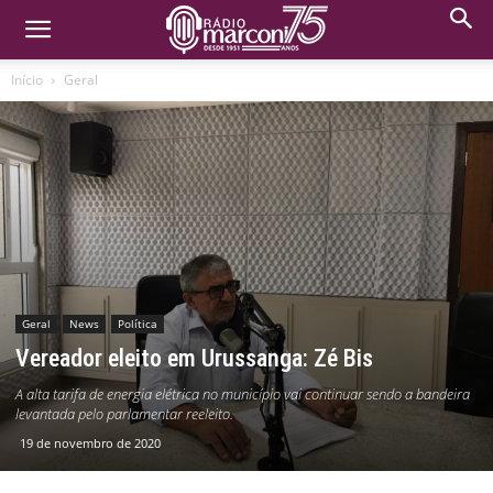
Início
Geral
Geral
News
Política
Vereador eleito em Urussanga: Zé Bis
A alta tarifa de energia elétrica no município vai continuar sendo a bandeira
levantada pelo parlamentar reeleito.
19 de novembro de 2020