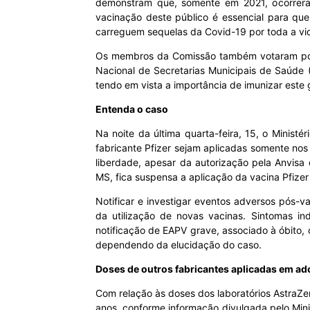
demonstram que, somente em 2021, ocorreram
vacinação deste público é essencial para que
carreguem sequelas da Covid-19 por toda a vid
Os membros da Comissão também votaram por 
Nacional de Secretarias Municipais de Saúde
tendo em vista a importância de imunizar este 
Entenda o caso
Na noite da última quarta-feira, 15, o Minis
fabricante Pfizer sejam aplicadas somente no
liberdade, apesar da autorização pela Anvisa
MS, fica suspensa a aplicação da vacina Pfize
Notificar e investigar eventos adversos pós
da utilização de novas vacinas. Sintomas in
notificação de EAPV grave, associado à óbito,
dependendo da elucidação do caso.
Doses de outros fabricantes aplicadas em ad
Com relação às doses dos laboratórios AstraZe
anos, conforme informação divulgada pelo Mini