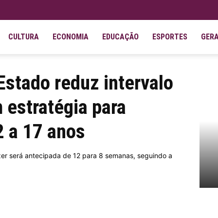
CULTURA
ECONOMIA
EDUCAÇÃO
ESPORTES
GER
alo da Pfizer e mantém estratégia para...
stado reduz intervalo
 estratégia para
2 a 17 anos
zer será antecipada de 12 para 8 semanas, seguindo a