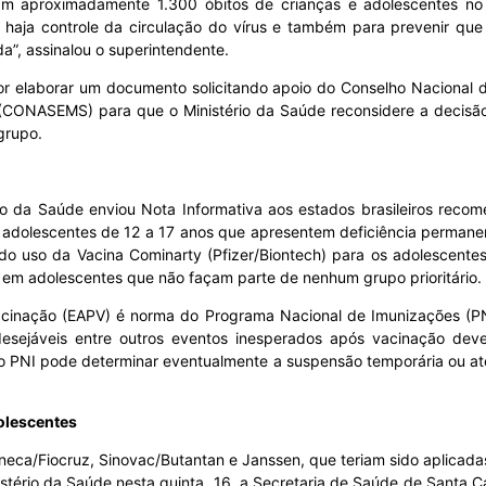
 aproximadamente 1.300 óbitos de crianças e adolescentes no B
 haja controle da circulação do vírus e também para prevenir qu
a”, assinalou o superintendente.
elaborar um documento solicitando apoio do Conselho Nacional 
 (CONASEMS) para que o Ministério da Saúde reconsidere a decisã
grupo.
tério da Saúde enviou Nota Informativa aos estados brasileiros rec
s adolescentes de 12 a 17 anos que apresentem deficiência perman
 do uso da Vacina Cominarty (Pfizer/Biontech) para os adolescente
r em adolescentes que não façam parte de nenhum grupo prioritário.
-vacinação (EAPV) é norma do Programa Nacional de Imunizações (P
desejáveis entre outros eventos inesperados após vacinação dev
 o PNI pode determinar eventualmente a suspensão temporária ou at
olescentes
neca/Fiocruz, Sinovac/Butantan e Janssen, que teriam sido aplicad
stério da Saúde nesta quinta, 16, a Secretaria de Saúde de Santa C