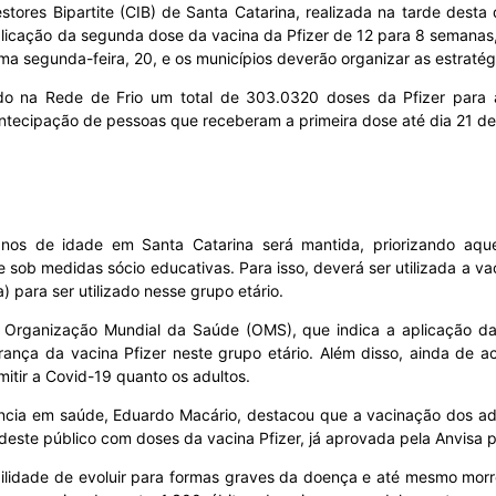
stores Bipartite (CIB) de Santa Catarina, realizada na tarde desta 
aplicação da segunda dose da vacina da Pfizer de 12 para 8 semanas,
ma segunda-feira, 20, e os municípios deverão organizar as estraté
do na Rede de Frio um total de 303.0320 doses da Pfizer para a
antecipação de pessoas que receberam a primeira dose até dia 21 de 
os de idade em Santa Catarina será mantida, priorizando aque
sob medidas sócio educativas. Para isso, deverá ser utilizada a vac
) para ser utilizado nesse grupo etário.
 Organização Mundial da Saúde (OMS), que indica a aplicação da
urança da vacina Pfizer neste grupo etário. Além disso, ainda de
itir a Covid-19 quanto os adultos.
lância em saúde, Eduardo Macário, destacou que a vacinação dos ad
este público com doses da vacina Pfizer, já aprovada pela Anvisa p
lidade de evoluir para formas graves da doença e até mesmo morr