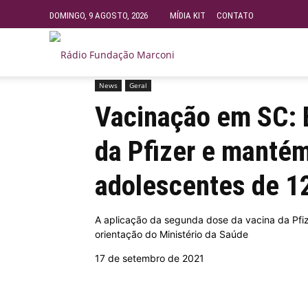
DOMINGO, 9 AGOSTO, 2026
MÍDIA KIT
CONTATO
Rádio
News
Geral
Início
News
Vacinação em SC: Estado reduz interv
Fundação
Vacinação em SC: E
da Pfizer e mantém
Marconi
adolescentes de 1
–
A aplicação da segunda dose da vacina da Pfi
orientação do Ministério da Saúde
FM
17 de setembro de 2021
99.9