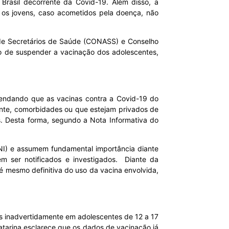
rasil decorrente da Covid-19. Além disso, a
e os jovens, caso acometidos pela doença, não
de Secretários de Saúde (CONASS) e Conselho
o de suspender a vacinação dos adolescentes,
omendando que as vacinas contra a Covid-19 do
ente, comorbidades ou que estejam privados de
s. Desta forma, segundo a Nota Informativa do
NI) e assumem fundamental importância diante
em ser notificados e investigados. Diante da
é mesmo definitiva do uso da vacina envolvida,
as inadvertidamente em adolescentes de 12 a 17
atarina esclarece que os dados de vacinação já