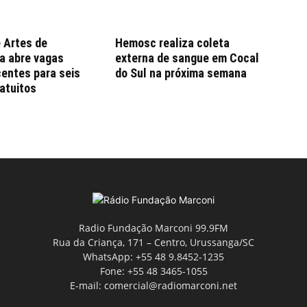
 Artes de
Hemosc realiza coleta
a abre vagas
externa de sangue em Cocal
entes para seis
do Sul na próxima semana
atuitos
Radio Fundação Marconi 99.9FM
Rua da Criança, 171 – Centro, Urussanga/SC
WhatsApp: +55 48 9.8452-1235
Fone: +55 48 3465-1055
E-mail: comercial@radiomarconi.net