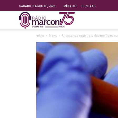
SÁBADO, 8 AGOSTO, 2026
MÍDIA KIT
CONTATO
Rádio
Início
News
Urussanga registra o décimo óbito po
Fundação
Marconi
–
FM
99.9