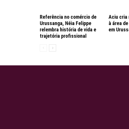
Referência no comércio de
Aciu cria
Urussanga, Néia Felippe
à área d
relembra história de vida e
em Uruss
trajetória profissional