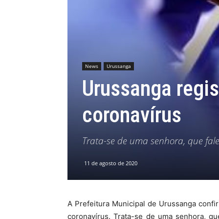
MHZ
News
Urussanga
Urussanga regis
coronavírus
Trata-se de uma senhora, que fal
11 de agosto de 2020
A Prefeitura Municipal de Urussanga confirm
coronavírus. Trata-se de uma senhora, qu