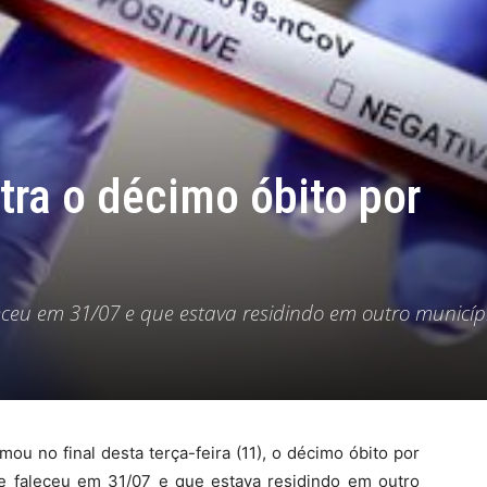
tra o décimo óbito por
eceu em 31/07 e que estava residindo em outro municíp
ou no final desta terça-feira (11), o décimo óbito por
e faleceu em 31/07 e que estava residindo em outro