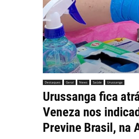
MHZ
Destaques
Geral
News
Saúde
Urussanga
Urussanga fica atr
Veneza nos indica
Previne Brasil, n