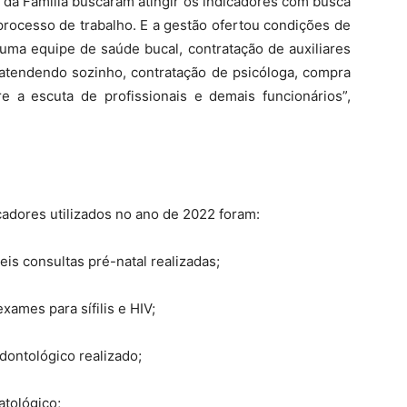
da Família buscaram atingir os indicadores com busca
 processo de trabalho. E a gestão ofertou condições de
 uma equipe de saúde bucal, contratação de auxiliares
atendendo sozinho, contratação de psicóloga, compra
 a escuta de profissionais e demais funcionários”,
cadores utilizados no ano de 2022 foram:
is consultas pré-natal realizadas;
ames para sífilis e HIV;
ontológico realizado;
atológico;