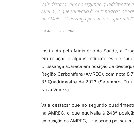
Vale destacar que no segundo quadrimestre 
AMREC, o que equivalia à 243ª posição de Sa
na AMREC, Urussanga passou a ocupar a 87ª
30 de janeiro de 2023
Instituído pelo Ministério da Saúde, o Pr
em relação a alguns indicadores de saúd
Urussanga aparece em posição de destaque
Região Carbonífera (AMREC), com nota 8,77
3º Quadrimestre de 2022 (Setembro, Outu
Nova Veneza.
Vale destacar que no segundo quadrimest
na AMREC, o que equivalia à 243ª posição
colocação na AMREC, Urussanga passou a o