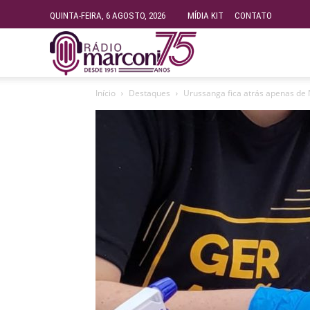
QUINTA-FEIRA, 6 AGOSTO, 2026
MÍDIA KIT
CONTATO
Rádio
Início
Destaques
Urussanga fica atrás apenas de 
Fundação
Marconi
–
FM
99.9