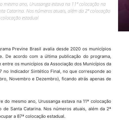
do mesmo ano, Urussanga estava na 11ª colocação na
nta Catarina. Nos números atuais, além da 2ª colocação
 colocação estadual
ograma Previne Brasil avalia desde 2020 os municípios
e. De acordo com a última publicação do programa,
 entre os municípios da Associação dos Municípios da
 no Indicador Sintético Final, no que corresponde ao
bro, Novembro e Dezembro), ficando atrás apenas de
re do mesmo ano, Urussanga estava na 11ª colocação
 de Santa Catarina. Nos números atuais, além da 2ª
cupar a 87ª colocação estadual.