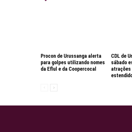
Procon de Urussanga alerta
CDL de U
para golpes utilizando nomes
sábado e
da Eflul e da Coopercocal
atrações 
estendido