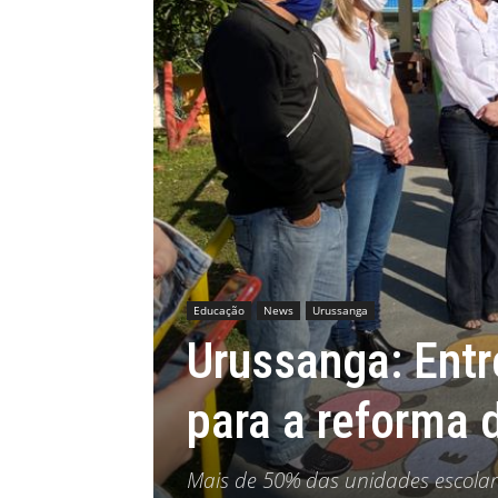
MHZ
Educação
News
Urussanga
Urussanga: Entr
para a reforma 
Mais de 50% das unidades escola