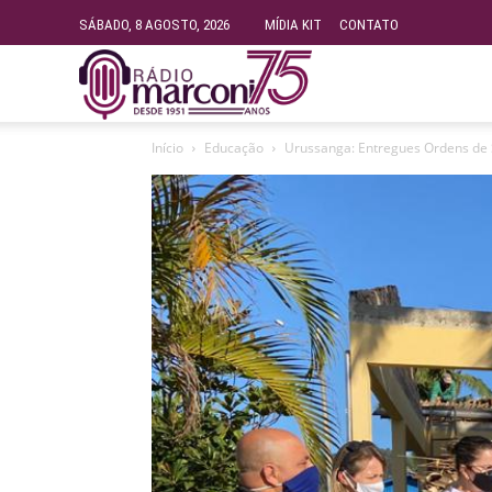
SÁBADO, 8 AGOSTO, 2026
MÍDIA KIT
CONTATO
Rádio
Início
Educação
Urussanga: Entregues Ordens de S
Fundação
Marconi
–
FM
99.9