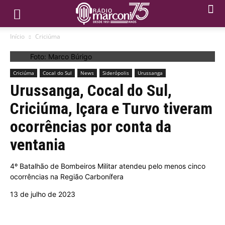
Início
Criciúma
Foto: Marco Búrigo
Criciúma
Cocal do Sul
News
Siderópolis
Urussanga
Urussanga, Cocal do Sul,
Criciúma, Içara e Turvo tiveram
ocorrências por conta da
ventania
4º Batalhão de Bombeiros Militar atendeu pelo menos cinco
ocorrências na Região Carbonífera
13 de julho de 2023