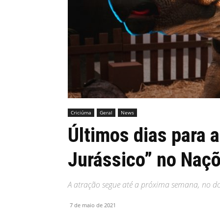
MHZ
Criciúma
Geral
News
Últimos dias para 
Jurássico” no Naç
A atração segue até a próxima semana, no d
7 de maio de 2021