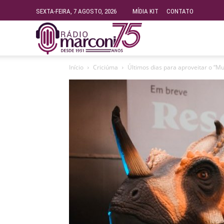
SEXTA-FEIRA, 7 AGOSTO, 2026
MÍDIA KIT
CONTATO
Rádio
Início
Criciúma
Últimos dias para aproveitar o “M
Fundação
Marconi
–
FM
99.9