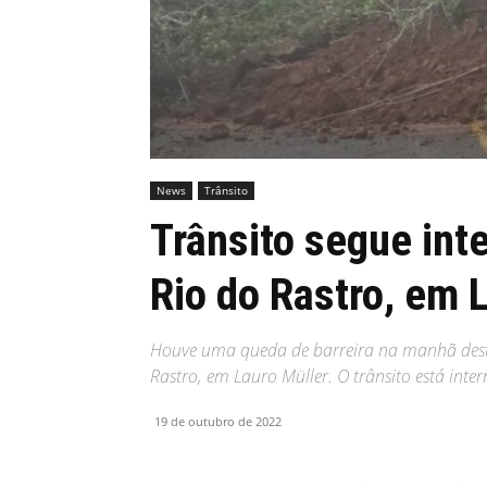
MHZ
News
Trânsito
Trânsito segue int
Rio do Rastro, em 
Houve uma queda de barreira na manhã desta 
Rastro, em Lauro Müller. O trânsito está int
19 de outubro de 2022