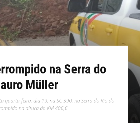
errompido na Serra do
Lauro Müller
quarta-feira, dia 19, na SC-390, na Serra do Rio do
errompido na altura do KM 406,6