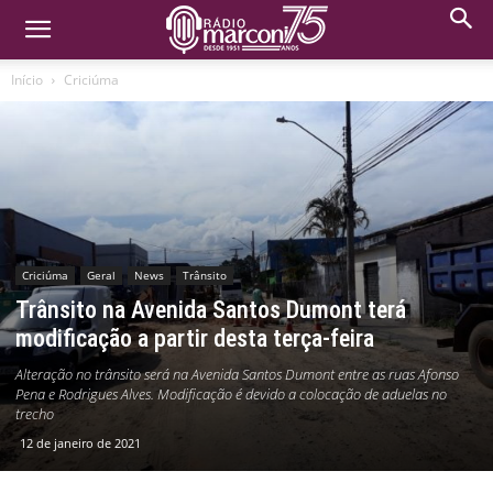
Início
Criciúma
Criciúma
Geral
News
Trânsito
Trânsito na Avenida Santos Dumont terá
modificação a partir desta terça-feira
Alteração no trânsito será na Avenida Santos Dumont entre as ruas Afonso
Pena e Rodrigues Alves. Modificação é devido a colocação de aduelas no
trecho
12 de janeiro de 2021