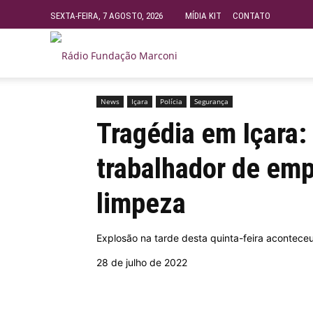
SEXTA-FEIRA, 7 AGOSTO, 2026
MÍDIA KIT
CONTATO
Rádio
Início
News
Tragédia em Içara: Explosão tira a vi
Fundação
News
Içara
Polícia
Segurança
Tragédia em Içara: 
Marconi
trabalhador de emp
limpeza
–
Explosão na tarde desta quinta-feira acontece
FM
28 de julho de 2022
99.9