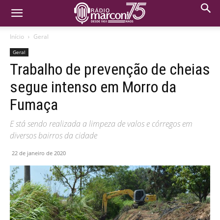
Início
Geral
Geral
Trabalho de prevenção de cheias
segue intenso em Morro da
Fumaça
E stá sendo realizada a limpeza de valos e córregos em
diversos bairros da cidade
22 de janeiro de 2020