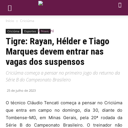
Início
Criciúma
Criciúma
Esportes
News
Tigre: Rayan, Hélder e Tiago
Marques devem entrar nas
vagas dos suspensos
Criciúma começa a pensar no primeiro jogo do returno da
Série B do Campeonato Brasileiro
25 de julho de 2023
O técnico Cláudio Tencati começa a pensar no Criciúma
que entra em campo no domingo, dia 30, diante do
Tombense-MG, em Minas Gerais, pela 20ª rodada da
Série B do Campeonato Brasileiro. O treinador não